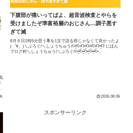
下腹部が痛いってばよ、超音波検査とやらを
受けましたぞ準富裕層のおじさん…調子悪す
ぎて滅
8月６日1時5分思う事を1文で語る癌じゃなくて良かったよ
(゜∀。)＼ぶろぐ/＼しょうちゅう/ʕ•̫͡•ʕ•̫͡•ʔ•̫͡•ʔ•̫͡•ʕ•̫͡•ʔ•̫͡•ʔ にほん
ブログ村＼しょうちゅう/＼ぶろぐ/ʕ•̫͡•ʕ•̫͡•ʔ•̫͡•ʔ•̫͡•ʕ•...
入
高
が
し
。
06
2026.08.06
スポンサーリンク