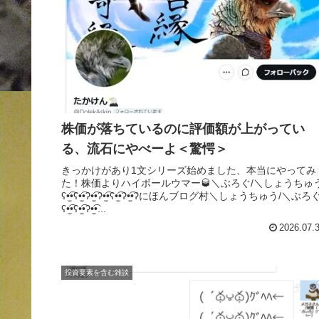
株価が落ちているのに評価額が上がってい
る、流石にやべーよ＜驚愕＞
きっかけがあり1文シリーズ始めました、本当にやってみ
た！株価よりハイボールウマー🥃＼ぶろぐ/＼しょうちゅう
ʕ•̫͡•ʕ•̫͡•ʔ•̫͡•ʔ•̫͡•ʕ•̫͡•ʔ•̫͡•ʔにほんブログ村＼しょうちゅう/＼ぶろぐ
ʕ•̫͡•ʕ•̫͡•ʔ•̫͡•...
2026.07.
投資要素を含む雑談