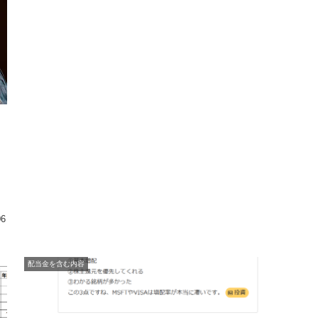
！
06
配当金を含む内容