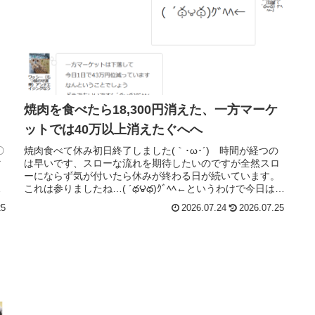
焼肉を食べたら18,300円消えた、一方マーケ
ットでは40万以上消えたぐへへ
〇
焼肉食べて休み初日終了しました(｀･ω･´)ゞ時間が経つの
マ
は早いです、スローな流れを期待したいのですが全然スロ
ーにならず気が付いたら休みが終わる日が続いています。
す
これは参りましたね…( ´థ౪థ)ｸﾞﾍﾍ←というわけで今日はお
寿司を食べに行くです。今日もお金が減るのである( ｰ`дｰ´)
25
2026.07.24
2026.07.25
ｷﾘｯ