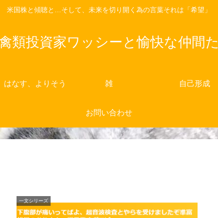
米国株と傾聴と…そして、未来を切り開く為の言葉それは「希望」
禽類投資家ワッシーと愉快な仲間
、はなす、よりそう
雑
自己形成
お問い合わせ
一文シリーズ