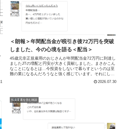
＜朗報＞年間配当金が税引き後72万円を突破
しました、今の心境を語る＜配当＞
わ
45歳元非正規雇用のおじさんが年間配当金72万円に到達し
ス
ましたJTの増配と円安が大きく貢献しました。まさかこん
なことになるとは…今投資をしないで暮らすというのは至
難の業になるんだろうなと強く感じています。それにして
も、ここまであっさり増配が進むと株式市場は強いなと思
31
2026.07.30
う次第です。
投資要素を含む雑談