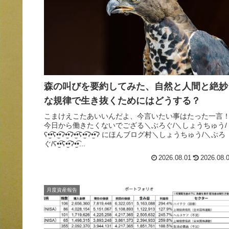
森の叫びを要約してみた、自然と人間と絶妙
な規律で生き抜くためにはどうする？
こまけえこたあいいんだよ、今言いたい事はたった一言
今日から働きたくないでござる＼ぶろぐ/＼しょうちゅう/
ʕ•̫͡•ʕ•̫͡•ʔ•̫͡•ʔ•̫͡•ʕ•̫͡•ʔ•̫͡•ʔ にほんブログ村＼しょうちゅう/＼ぶろ
ぐ/ʕ•̫͡•ʕ•̫͡•ʔ•̫͡•...
2026.08.01
2026.08.
月度資産報告