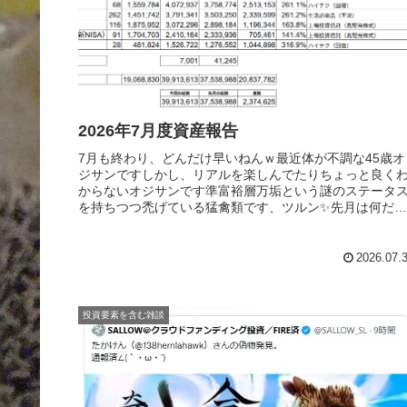
2026年7月度資産報告
7月も終わり、どんだけ早いねんｗ最近体が不調な45歳オ
ジサンですしかし、リアルを楽しんでたりちょっと良く
からないオジサンです準富裕層万垢という謎のステータ
を持ちつつ禿げている猛禽類です、ツルン✨先月は何だっ
たんだろうという6月の資産報告...
2026.07.
投資要素を含む雑談