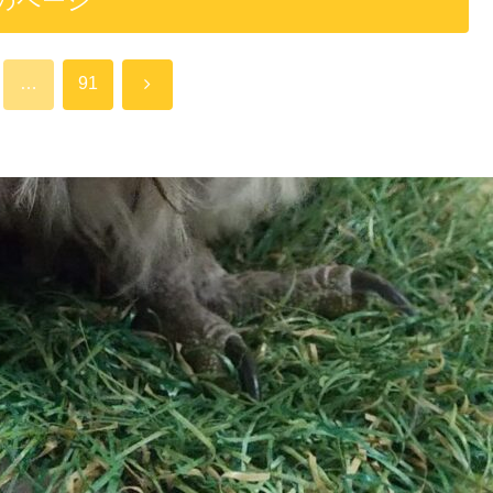
のページ
次
…
91
へ