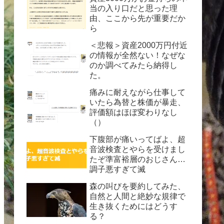
当の入り口だと思った理
由、ここから先が重要だか
ら
＜悲報＞資産2000万円付近
の情報が全然ない！なぜな
のか調べてみたら納得し
た。
痛みに耐えながら仕事して
いたら為替と株価が暴走、
評価額はほぼ変わりなし
（）
下腹部が痛いってばよ、超
音波検査とやらを受けまし
たぞ準富裕層のおじさん…
調子悪すぎて滅
森の叫びを要約してみた、
自然と人間と絶妙な規律で
生き抜くためにはどうす
る？