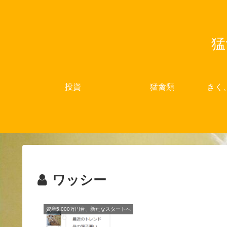
猛
投資
猛禽類
きく
ワッシー
資産5,000万円台、新たなスタートへ