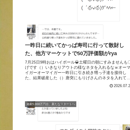
一昨日に続いてかっぱ寿司に行って散財し
た、他方マーケットで50万評価額がrya
7月25日9時おはハイボール🥃土曜日の朝にすみませんも
げです（）いきなりアウトの様なネタを入れるなｗオー
イガーオーマイガー一昨日に引き続き甥っ子達を接待し
た、結果破産した（）唐突にもりげさんのネタを入れて
みませんでしたメディアデビュー...
2026.07.
資産5,000万円台、新たなスタートへ