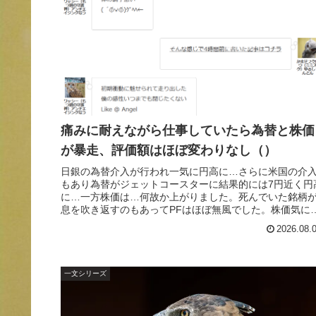
痛みに耐えながら仕事していたら為替と株価
が暴走、評価額はほぼ変わりなし（）
日銀の為替介入が行われ一気に円高に…さらに米国の介
もあり為替がジェットコースターに結果的には7円近く円
に…一方株価は…何故か上がりました。死んでいた銘柄
息を吹き返すのもあってPFはほぼ無風でした。株価気に
ていたらアカンと思いました。それではまた次の記事で
2026.08.
一文シリーズ