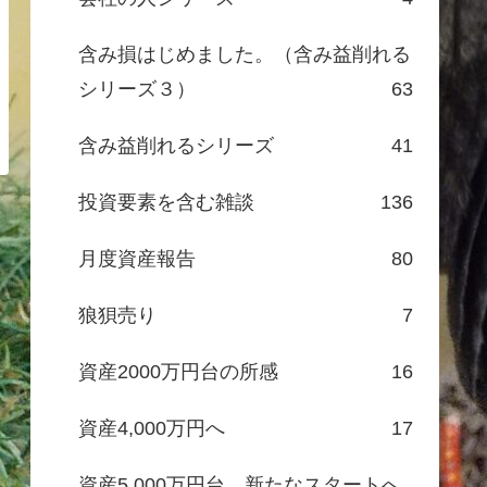
含み損はじめました。（含み益削れる
シリーズ３）
63
含み益削れるシリーズ
41
投資要素を含む雑談
136
月度資産報告
80
狼狽売り
7
資産2000万円台の所感
16
資産4,000万円へ
17
資産5,000万円台、新たなスタートへ