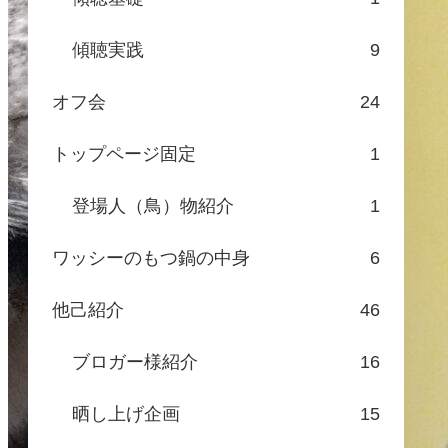
傾聴実践
9
オフ会
24
トップページ固定
1
登場人（鳥）物紹介
1
ワッシーのもつ鍋の中身
6
他己紹介
46
ブロガー様紹介
16
晒し上げ企画
15