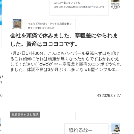
会社を頭痛で休みました、寒暖差にやられま
した。資産はヨコヨコです。
7月27日17時30分、こんにちハイボール🥃減らず口を叩け
るこれ如何にそれは頭痛が無くなったからですおかねかえ
してください( ´థ౪థ)ｸﾞﾍﾍ←寒暖差と頭痛のコンボでやられ
ました、体調不良は3か月ぶり…多いなｗB型インフルエン
ザを起こして...
/
/
30
2026.07.27
投資要素を含む雑談