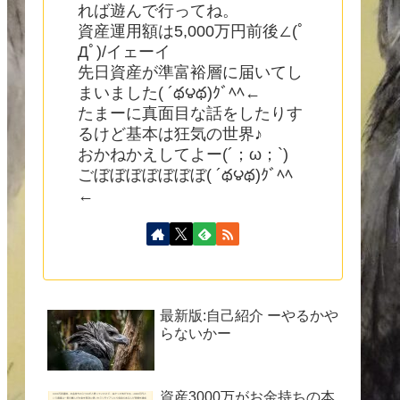
れば遊んで行ってね。
資産運用額は5,000万円前後∠(ﾟ
Дﾟ)/イェーイ
先日資産が準富裕層に届いてし
まいました( ´థ౪థ)ｸﾞﾍﾍ←
たまーに真面目な話をしたりす
るけど基本は狂気の世界♪
おかねかえしてよー(´；ω；`)
ごぼぼぼぼぼぼぼ( ´థ౪థ)ｸﾞﾍﾍ
←
最新版:自己紹介 ーやるかや
らないかー
資産3000万がお金持ちの本