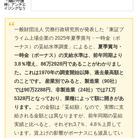
一般財団法人 労務行政研究所が発表した「東証プ
ライム上場企業の 2025年夏季賞与・⼀時⾦（ボ
ーナス）の妥結⽔準調査」によると、
夏季賞与・
一時金（ボーナス）の支給水準は、前年同期より
3.8％増え、86万2928円であることがわかりまし
た。これは1970年の調査開始以降、過去最高額と
のことです。 産業別でみると、製造業（90社）
では90万2288円、非製造業（24社）では71万
5328円となっており、業種によって額に開きがあ
ります。
この金額は「妥結額」なので、実際に支
給される金額とは異なりますが、前年同期の妥結
実績と比べると、それぞれ3.7％、4.8％上昇して
います。賃上げの影響がボーナスにも波及してい