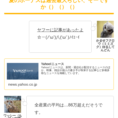
夏のボーナスは過去最大らしい、そーです
か（）（）（）
ヤフーに記事があったよ
☆－(ﾉ’ω’)八(‘ω’ )ﾉｲｴｰｲ
Yahoo!ニュース
Yahoo!ニュースは、新聞・通信社が配信するニュースのほ
か、映像、雑誌や個人の書き手が執筆する記事など多種多
様なニュースを掲載しています。
news.yahoo.co.jp
全産業の平均は…86万超えだそうで
す。