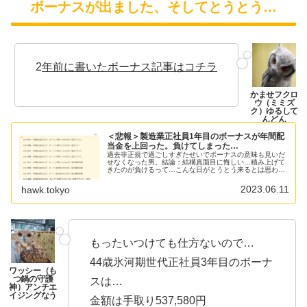
ボーナスが出ました、そしてとうとう…
2
年前に書いたボーナス記事はコチラ
＜悲報＞製造業正社員1年目のボーナスが年間配
当金を上回った。負けてしまった…
過去非正規で過ごしすぎたせいでボーナスの意味も見いだ
せなくなった男。結論：結構真面目に悔しい…積み上げて
きたのが負けるって…こんな日がとうとう来るとは思わな
かった…今までネタになっていた配当金＞ボーナスシリー
ズに終止符が打たれてしまった。ハ...
2023.06.11
hawk.tokyo
もったいつけても仕方ないので…
44歳氷河期世代正社員3年目のボーナ
スは…
金額は手取り537,580円