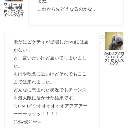
よね。
これから先どうなるのかな…
未だにピケティが提唱したr>gには届
かない…
と、言いたいけど届いてしまいまし
た。
もはや執念に近いけどそれでもここ
までは来れました。
どんなに恵まれた状況でもチャンス
を最大限に活かせた結果です。
＼( ‘ω’)／ウオオオオオオアアアアー
ーーーッッッ！！！！
( ´థ౪థ)ｸﾞﾍﾍ←