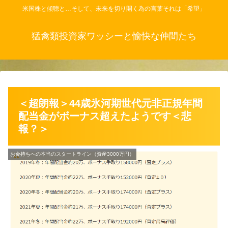
米国株と傾聴と…そして、未来を切り開く為の言葉それは「希望」
猛禽類投資家ワッシーと愉快な仲間たち
＜超朗報＞44歳氷河期世代元非正規年間
配当金がボーナス超えたようです＜悲
報？＞
お金持ちへの本当のスタートライン（資産3000万円）