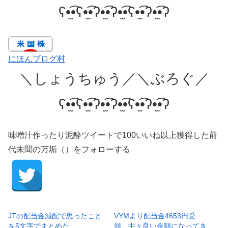
ʕ•̫͡•ʕ•̫͡•ʔ•̫͡•ʔ•̫͡•ʕ•̫͡•ʔ•̫͡•ʔ
にほんブログ村
＼しょうちゅう／＼ぶろぐ／
ʕ•̫͡•ʕ•̫͡•ʔ•̫͡•ʔ•̫͡•ʕ•̫͡•ʔ•̫͡•ʔ
味噌汁作ったり泥酔ツイートで100いいね以上獲得した前
代未聞の万垢（）をフォローする
JTの配当金減配で思ったこと
VYMより配当金4653円受
を5文字でまとめた
領、中々良い金額になってき