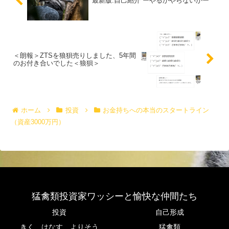
最新版:自己紹介 ーやるかやらないかー
＜朗報＞ZTSを狼狽売りしました、5年間
のお付き合いでした＜狼狽＞
ホーム
投資
お金持ちへの本当のスタートライン
（資産3000万円）
猛禽類投資家ワッシーと愉快な仲間たち
投資
自己形成
きく、はなす、よりそう
猛禽類