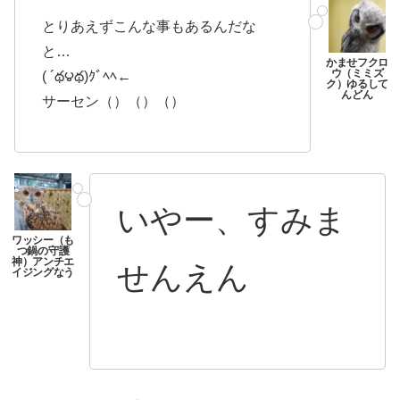
とりあえずこんな事もあるんだな
と…
( ´థ౪థ)ｸﾞﾍﾍ←
サーセン（）（）（）
いやー、すみま
せんえん