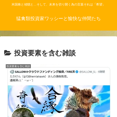
米国株と傾聴と…そして、未来を切り開く為の言葉それは「希望」
猛禽類投資家ワッシーと愉快な仲間たち
投資要素を含む雑談
投資要素を含む雑談