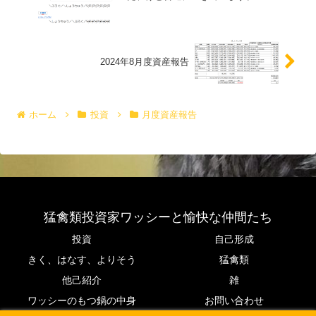
2024年8月度資産報告
ホーム
投資
月度資産報告
猛禽類投資家ワッシーと愉快な仲間たち
投資
自己形成
きく、はなす、よりそう
猛禽類
他己紹介
雑
ワッシーのもつ鍋の中身
お問い合わせ