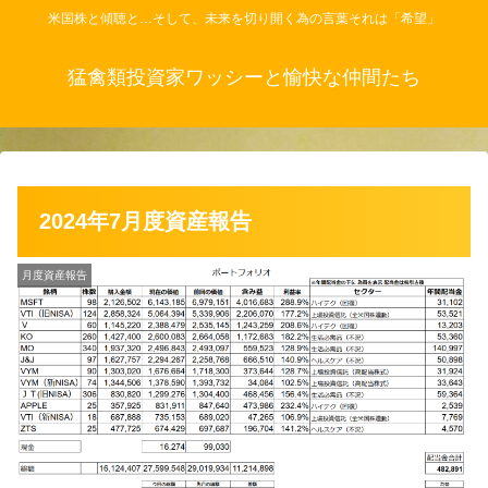
米国株と傾聴と…そして、未来を切り開く為の言葉それは「希望」
猛禽類投資家ワッシーと愉快な仲間たち
2024年7月度資産報告
月度資産報告