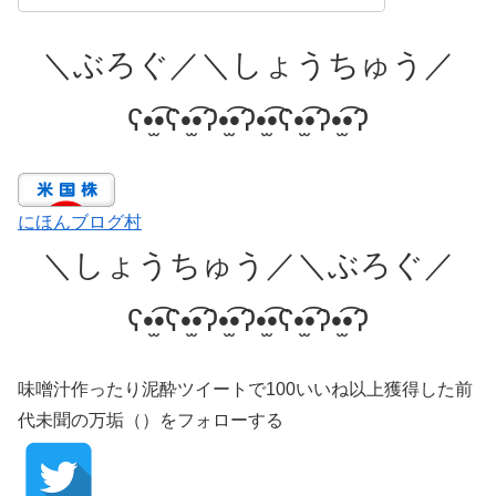
＼ぶろぐ／＼しょうちゅう／
ʕ•̫͡•ʕ•̫͡•ʔ•̫͡•ʔ•̫͡•ʕ•̫͡•ʔ•̫͡•ʔ
にほんブログ村
＼しょうちゅう／＼ぶろぐ／
ʕ•̫͡•ʕ•̫͡•ʔ•̫͡•ʔ•̫͡•ʕ•̫͡•ʔ•̫͡•ʔ
味噌汁作ったり泥酔ツイートで100いいね以上獲得した前
代未聞の万垢（）をフォローする