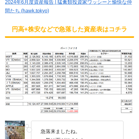
2024年6月度資産報告 | 猛禽類投資家ワッシーと愉快な仲
間たち (hawk.tokyo)
円高+株安などで急落した資産表はコチラ
急落来ましたね。