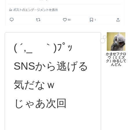
( ´,_ゝ｀)ﾌﾟｯ
SNSから逃げる
気だなｗ
じゃあ次回