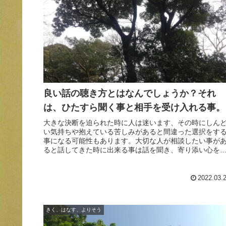
良い話の聴き方とはなんでしょうか？それ
は、ひたすら聞く事と相手を受け入れる事。
大きな決断を迫られた時に人は迷います、その時にしん
い気持ちや抱えている苦しみがあると間違った選択をす
事になる可能性もあります。大切な人が相談したい事が
ると話してきた時に出来る事は話を聞き、寄り添い心を
にしてあげる事です。信頼関係を築いて相手を応援する
持ちで寄り添いましょう。
2022.03.
きく、はなす、よりそう