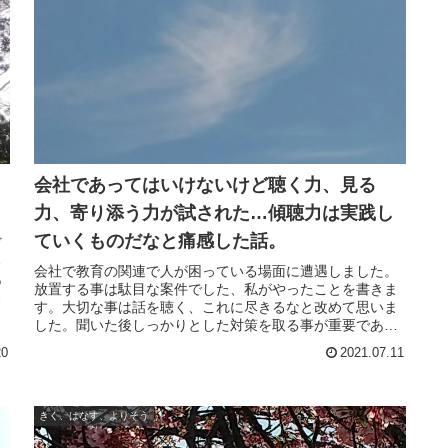
会社であってはいけないけど聴く力、見る
力、寄り添う力が試された…傾聴力は実践し
ていくものだなと痛感した話。
ど
る
会社で教育の関連で人が困っている場面に遭遇しました。
あ
放置する事は駄目な案件でした、私がやったことを書きま
楽
す。大切な事は話を聴く、これに尽きるなと改めて思いま
気
した。聞いた後しっかりとした対策を取る事が重要であり
声掛けをする事も大切だと思いました。聴く力を鍛練して
20
2021.07.11
何が起こっているか見極め解決できるようにしたいです。
きく、はなす、よりそう