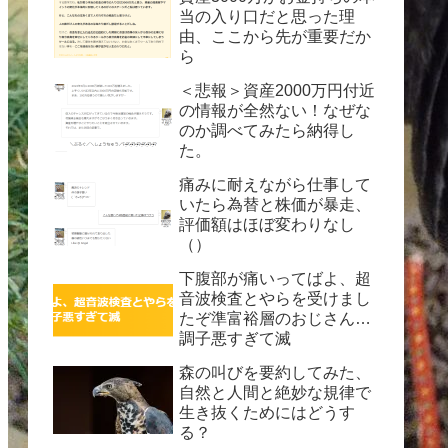
当の入り口だと思った理
由、ここから先が重要だか
ら
＜悲報＞資産2000万円付近
の情報が全然ない！なぜな
のか調べてみたら納得し
た。
痛みに耐えながら仕事して
いたら為替と株価が暴走、
評価額はほぼ変わりなし
（）
下腹部が痛いってばよ、超
音波検査とやらを受けまし
たぞ準富裕層のおじさん…
調子悪すぎて滅
森の叫びを要約してみた、
自然と人間と絶妙な規律で
生き抜くためにはどうす
る？