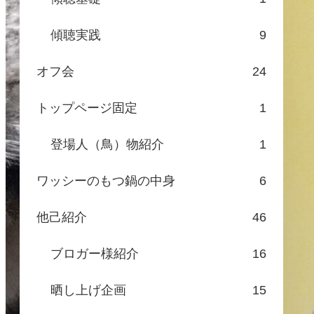
傾聴実践
9
オフ会
24
トップページ固定
1
登場人（鳥）物紹介
1
ワッシーのもつ鍋の中身
6
他己紹介
46
ブロガー様紹介
16
晒し上げ企画
15