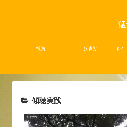
猛
投資
猛禽類
きく
傾聴実践
傾聴実践