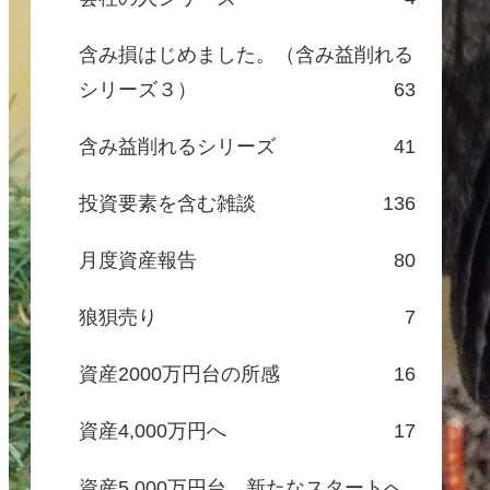
含み損はじめました。（含み益削れる
シリーズ３）
63
含み益削れるシリーズ
41
投資要素を含む雑談
136
月度資産報告
80
狼狽売り
7
資産2000万円台の所感
16
資産4,000万円へ
17
資産5,000万円台、新たなスタートへ