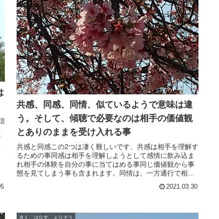
は
共感、同感、同情、似ているようで意味は違
う。そして、傾聴で必要なのは相手の価値観
信
を
とありのままを受け入れる事
す
共感と同感この2つは凄く難しいです、共感は相手を理解す
急
るための事同感は相手を理解しようとして感情に飲み込ま
解
れ相手の体験を自分の事に当てはめる事同じ価値観から事
態を見てしまう事も含まれます。同情は、一方通行で相手
を下に見てしまうと言った傾聴が必要な場面では非常に良
05
2021.03.30
くない事が起きます。この意味を覚えて傾聴に臨みたいで
すね。
きく、はなす、よりそう