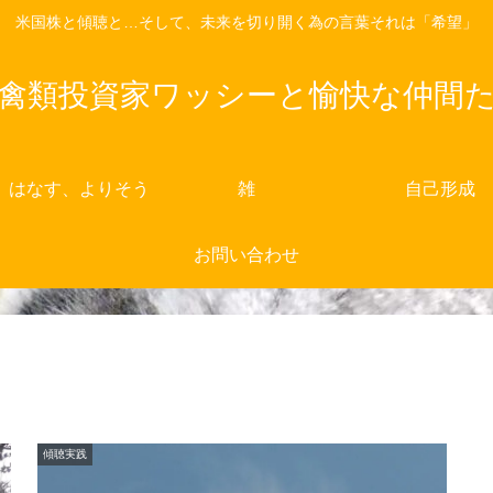
米国株と傾聴と…そして、未来を切り開く為の言葉それは「希望」
禽類投資家ワッシーと愉快な仲間
、はなす、よりそう
雑
自己形成
お問い合わせ
傾聴実践