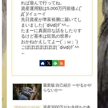
れば遊んで行ってね。
資産運用額は5,000万円前後∠(ﾟ
Дﾟ)/イェーイ
先日資産が準富裕層に届いてし
まいました( ´థ౪థ)ｸﾞﾍﾍ←
たまーに真面目な話をしたりす
るけど基本は狂気の世界♪
おかねかえしてよー(´；ω；`)
ごぼぼぼぼぼぼぼ( ´థ౪థ)ｸﾞﾍﾍ
←
最新版:自己紹介 ーやるかや
らないかー
資産3000万がお金持ちの本