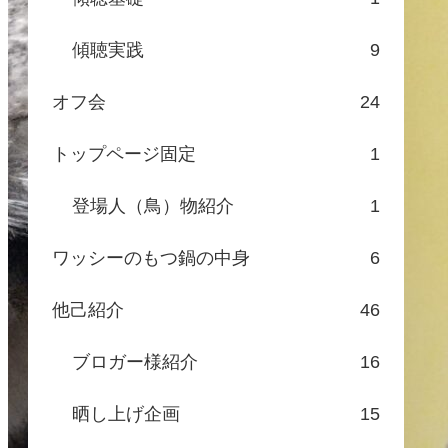
傾聴実践
9
オフ会
24
トップページ固定
1
登場人（鳥）物紹介
1
ワッシーのもつ鍋の中身
6
他己紹介
46
ブロガー様紹介
16
晒し上げ企画
15