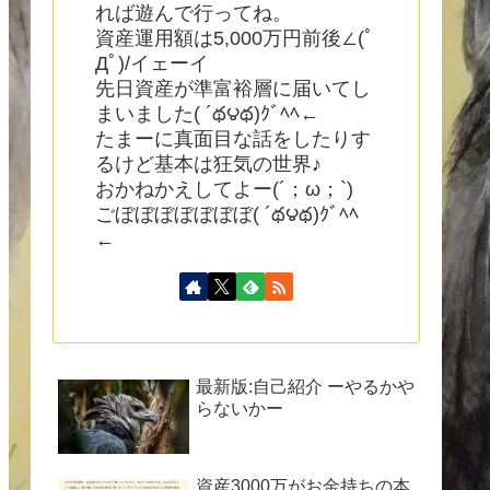
れば遊んで行ってね。
資産運用額は5,000万円前後∠(ﾟ
Дﾟ)/イェーイ
先日資産が準富裕層に届いてし
まいました( ´థ౪థ)ｸﾞﾍﾍ←
たまーに真面目な話をしたりす
るけど基本は狂気の世界♪
おかねかえしてよー(´；ω；`)
ごぼぼぼぼぼぼぼ( ´థ౪థ)ｸﾞﾍﾍ
←
最新版:自己紹介 ーやるかや
らないかー
資産3000万がお金持ちの本