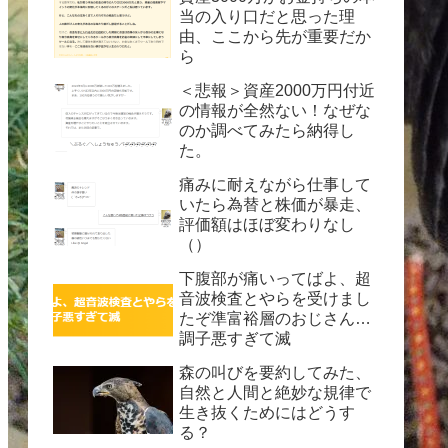
当の入り口だと思った理
由、ここから先が重要だか
ら
＜悲報＞資産2000万円付近
の情報が全然ない！なぜな
のか調べてみたら納得し
た。
痛みに耐えながら仕事して
いたら為替と株価が暴走、
評価額はほぼ変わりなし
（）
下腹部が痛いってばよ、超
音波検査とやらを受けまし
たぞ準富裕層のおじさん…
調子悪すぎて滅
森の叫びを要約してみた、
自然と人間と絶妙な規律で
生き抜くためにはどうす
る？