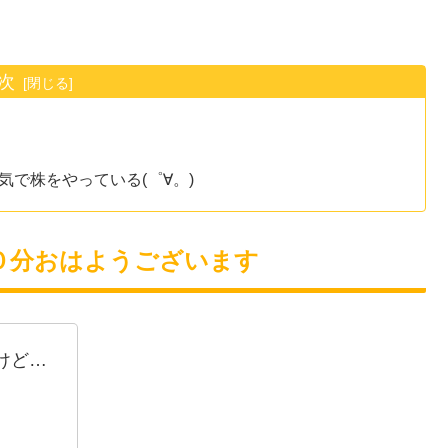
次
で株をやっている(゜∀。)
０分おはようございます
けど…