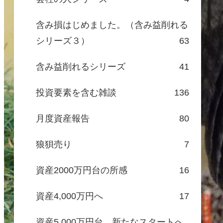
含み損はじめました。（含み益削れる
シリーズ３）
63
含み益削れるシリーズ
41
投資要素を含む雑談
136
月度資産報告
80
狼狽売り
7
資産2000万円台の所感
16
資産4,000万円へ
17
資産5,000万円台、新たなスタートへ